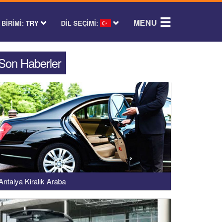
MENU
BİRİMİ:
TRY
DİL SEÇİMİ:
Son Haberler
Antalya Kiralık Araba