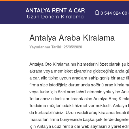
0 544 324 00
Antalya Araba Kiralama
Yayınlanma Tarihi: 25/05/2020
Antalya Oto Kiralama nın hizmetlerini özet olarak şu başl
akraba veya memleket ziyaretine gideceğiniz anda gün
a car, aile tipine uygun araçlara sahip geniş bir araç fi
firma size istediğiniz durumunda şoförlü araç kirala
veya turlar için özel araç tahsil etmenin yolu yine An
ile turlarınızın tadını arttıracak olan Antalya Araç Kiral
ile daima müşteri odaklı hizmet vermektedir. Antalya k
da kurtarabilirsiniz. Uzun vadeli araç kiralama fırsatı i
masrafları firma bünyesinde başka şekillerde değerlen
için Antalya ucuz rent a car web sayfasını ziyaret edin