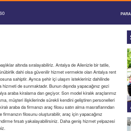
 60
PARA 
ıklar altında sıralayabiliriz. Antalya de Ailenizle bir tatile,
übirlik dahi olsa güvenilir hizmet vermekte olan Antalya rent
losuna sahiptir. Ayrıca şehir içi ulaşım istekleriniz dahilinde
ma hizmeti de sunmaktadır. Bunun dışında yapacağınız gezi
talya araba kiralama dan geçiyor. Son model kiralık araçlarımız
ama, müşteri ilişkilerinde sürekli kendini geliştiren personelleri
iralı araba da firmanızı araç filosu satın alma masraflarından
le firmanızın filosunu oluşturabilir, araç için yapacağınız
dirme fırsatı yakalayabilirsiniz. Daha geniş hizmet yelpazesi
iz.