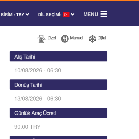
MENU
BİRİMİ:
TRY
DİL SEÇİMİ:
Dizel
Manuel
Dijital
Alış Tarihi
10/08/2026 - 06:30
Dönüş Tarihi
13/08/2026 - 06:30
Günlük Araç Ücreti
90.00 TRY