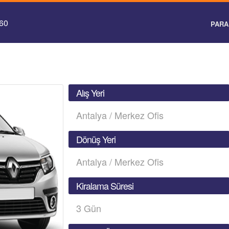
 60
PARA 
Alış Yeri
Antalya / Merkez Ofis
Dönüş Yeri
Antalya / Merkez Ofis
Kiralama Süresi
3
Gün