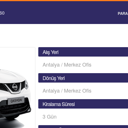
 60
PARA 
Alış Yeri
Antalya / Merkez Ofis
Dönüş Yeri
Antalya / Merkez Ofis
Kiralama Süresi
3
Gün