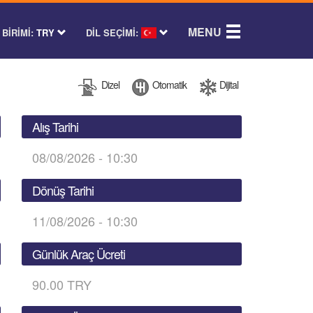
MENU
BİRİMİ:
TRY
DİL SEÇİMİ:
Dizel
Otomatik
Dijital
Alış Tarihi
08/08/2026 - 10:30
Dönüş Tarihi
11/08/2026 - 10:30
Günlük Araç Ücreti
90.00 TRY