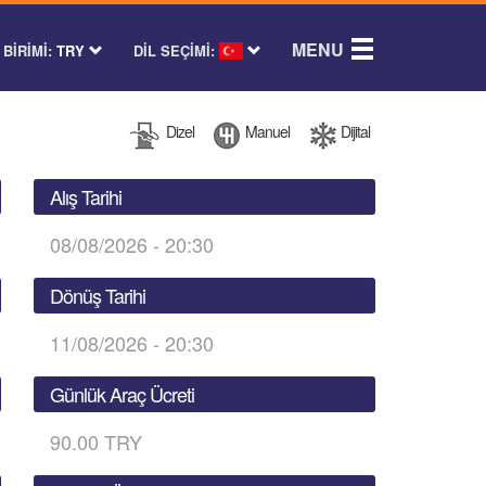
MENU
BİRİMİ:
TRY
DİL SEÇİMİ:
Dizel
Manuel
Dijital
Alış Tarihi
08/08/2026 - 20:30
Dönüş Tarihi
11/08/2026 - 20:30
Günlük Araç Ücreti
90.00 TRY