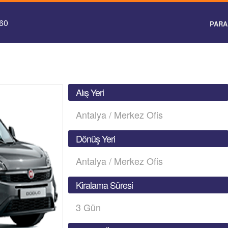
 60
PARA 
Alış Yeri
Antalya / Merkez Ofis
Dönüş Yeri
Antalya / Merkez Ofis
Kiralama Süresi
3
Gün